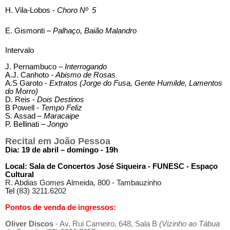
H. Vila-Lobos -
Choro Nº 5
E. Gismonti –
Palhaço, Baião Malandro
Intervalo
J. Pernambuco –
Interrogando
A.J. Canhoto -
Abismo de Rosas
A.S Garoto -
Extratos (Jorge do Fusa, Gente Humilde, Lamentos
do Morro)
D. Reis -
Dois Destinos
B Powell -
Tempo Feliz
S. Assad –
Maracaipe
P. Bellinati –
Jongo
Recital em João Pessoa
Dia: 19 de abril – domingo - 19h
Local: Sala de Concertos José Siqueira -
FUNESC - Espaço
Cultural
R. Abdias Gomes Almeida, 800 - Tambauzinho
Tel
(83) 3211.6202
Pontos de venda de ingressos:
Oliver Discos
- Av. Rui Carneiro, 648, Sala B
(Vizinho ao Tábua