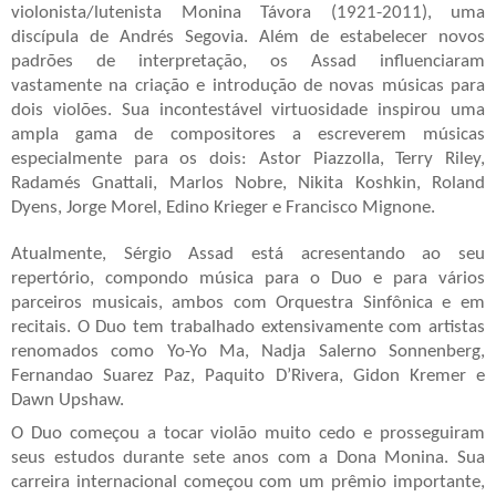
violonista/lutenista Monina Távora (1921-2011), uma
discípula de Andrés Segovia. Além de estabelecer novos
padrões de interpretação, os Assad influenciaram
vastamente na criação e introdução de novas músicas para
dois violões. Sua incontestável virtuosidade inspirou uma
ampla gama de compositores a escreverem músicas
especialmente para os dois: Astor Piazzolla, Terry Riley,
Radamés Gnattali, Marlos Nobre, Nikita Koshkin, Roland
Dyens, Jorge Morel, Edino Krieger e Francisco Mignone.
Atualmente, Sérgio Assad está acresentando ao seu
repertório, compondo música para o Duo e para vários
parceiros musicais, ambos com Orquestra Sinfônica e em
recitais. O Duo tem trabalhado extensivamente com artistas
renomados como Yo-Yo Ma, Nadja Salerno Sonnenberg,
Fernandao Suarez Paz, Paquito D’Rivera, Gidon Kremer e
Dawn Upshaw.
O Duo começou a tocar violão muito cedo e prosseguiram
seus estudos durante sete anos com a Dona Monina. Sua
carreira internacional começou com um prêmio importante,