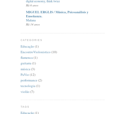
digital economy, think twice
Há 6 anos
MIGUEL ERGLIS / Música, Psicoanálisis y
Enseñanza.
Mañana
Há 14 anos
CATEGORIES
Educação
(1)
EncontroViolonistico
(10)
flamenca
(1)
guitarra
(1)
música
(3)
PaVio
(12)
performance
(2)
tecnologia
(1)
violão
(7)
TAGS
Educação
(1)