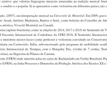
riativo que valoriza linguagens musicais enraizadas na tradição musical brasil
 erudito e o popular. Já se apresentou como violonista em diferentes países, tais
ado, (2007), em interpretação musical na
Université de Montréal
. Em 2009, gravo
gio Assad, Antônio Madureira, Barrios e Senô, como bolsista do Conselho de Art
e artística, Vivacité Montréal, no Canadá.
elas capitais brasileiras, como as edições de 2014, 2017 e 2018 do Seminário de V
 Encontro Internacional de Cordofones da UFRJ 2018, II Seminário Internacion
 e ministrou
masterclasses
como professor e violonista convidado no Concervator
hitarra em Castrocielo, Itália, subvencionado pelo programa de mobilidade acad
sio Internacional de Trompas, com o Mangaba Trio, (violão de 7 cordas, Tro
stina), na Orquestra de Pífanos de Caruaru.
orte (UFRN) onde ministra aulas no curso de Bacharelado em Violão Brasileiro Pop
o (UFRN), na linha Processos e Dimensões da Produção Artística dos Séculos XX e