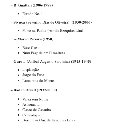
–
R
.
G
n
at
tali (1906-1988)
Es
t
udo
N
o
. 1
–
S
i
v
u
c
a
(1930-2006)
(Severino Dias de Oliveira)
F
o
r
r
o na
P
enha
(Ar
r
. de Ezequias Lira)
–
M
a
r
c
o
P
e
r
e
i
r
a (1950)
B
a
t
e-
C
o
xa
N
um
P
a
g
o
de em Pl
a
n
a
l
tina
–
G
a
ro
t
o
(1915-1945)
(Anibal
Augusto Sardinha)
I
n
s
p
iração
J
o
rg
e do
F
u
s
a
L
a
me
n
t
os do
M
o
r
r
o
– Ba
d
en
P
owe
l
l (1937-2000)
V
a
l
s
a
s
em
N
o
me
A
s
t
ro
n
a
u
t
a
C
a
n
t
o de
Os
s
a
nha
C
o
n
s
o
l
ação
B
e
r
i
m
b
a
u
(Ar
r
. de Ezequias Lira)