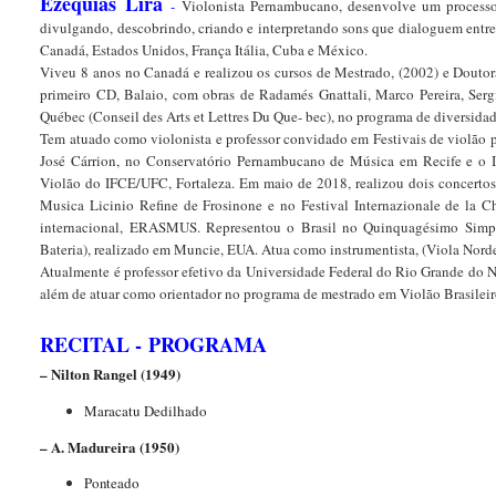
Ezequias Lira
-
Violonista Pernambucano, desenvolve um processo c
divulgando, descobrindo, criando e interpretando sons que dialoguem entre o
Canadá, Estados Unidos, França Itália, Cuba e México.
Viveu 8 anos no Canadá e realizou os cursos de Mestrado, (2002) e Doutor
primeiro CD, Balaio, com obras de Radamés Gnattali, Marco Pereira, Ser
Québec (Conseil des Arts et Lettres Du Que- bec), no programa de diversidad
Tem atuado como violonista e professor convidado em Festivais de violão p
José Cárrion, no Conservatório Pernambucano de Música em Recife e o II
Violão do IFCE/UFC, Fortaleza. Em maio de 2018, realizou dois concertos
Musica Licinio Reﬁne de Frosinone e no Festival Internazionale de la C
internacional, ERASMUS. Representou o Brasil no Quinquagésimo Simpó
Bateria), realizado em Muncie, EUA. Atua como instrumentista, (Viola Norde
Atualmente é professor efetivo da Universidade Federal do Rio Grande do N
além de atuar como orientador no programa de mestrado em Violão Brasileir
RECITAL -
PROGRAMA
–
N
i
l
t
o
n
R
a
n
gel (1949)
M
a
rac
a
t
u
De
dilhado
– A.
M
adu
r
e
i
r
a (1950)
P
o
n
t
e
ado