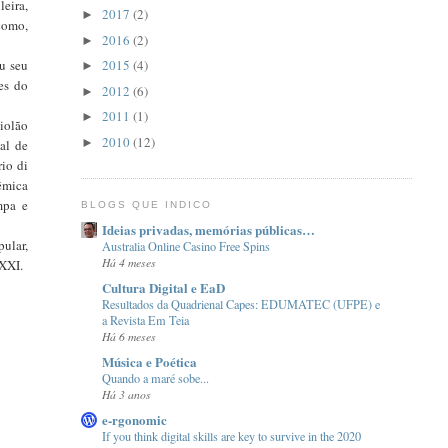
eira,
2017
(2)
►
 como,
2016
(2)
►
u seu
2015
(4)
►
es do
2012
(6)
►
2011
(1)
►
iolão
2010
(12)
►
al de
io di
êmica
mpa e
BLOGS QUE INDICO
Ideias privadas, memórias públicas…
ular,
Australia Online Casino Free Spins
Há 4 meses
 XXI.
Cultura Digital e EaD
Resultados da Quadrienal Capes: EDUMATEC (UFPE) e
a Revista Em Teia
Há 6 meses
Música e Poética
Quando a maré sobe...
Há 3 anos
e-rgonomic
If you think digital skills are key to survive in the 2020