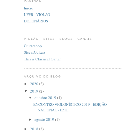
PÁGINAS
Início
UFPB - VIOLÃO
DICIONÁRIOS
VIOLÃO - SITES - BLOGS - CANAIS
Guitarcoop
SiccasGuitars
This is Classical Guitar
ARQUIVO DO BLOG
2020
(2)
►
2019
(2)
▼
outubro 2019
(1)
▼
ENCONTRO VIOLONÍSTICO 2019 - EDIÇÃO
NACIONAL - EZE...
agosto 2019
(1)
►
2018
(3)
►