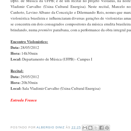
Dpto. de Música da UFPB; e de um recital no projeto Violadas, na noit
Vladimir Carvalho (Usina Cultural Energisa). Neste recital, Marcelo no
Canhoto, Levino Albano da Conceição e Dilermando Reis, nomes que marca
violonística brasileira e influenciaram diversas gerações de violonistas am
se concentra em dois consagrados compositores da música erudita brasileira
brindando, numa
première
paraibana, com a performance da obra integral pa
Encontro Violonístico:
Data:
28/05/2012
Hora:
14h30min
Local:
Departamento de Música (UFPB) - Campus I
Recital:
Data:
29/05/2012
Hora:
20h30min
Local:
Sala Vladimir Carvalho (Usina Cultural Energisa)
Entrada Franca
POSTADO POR
ALBERGIO DINIZ
ÀS
22:25