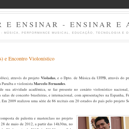
 E ENSINAR - ENSINAR E
Z - MÚSICA, PERFORMANCE MUSICAL, EDUCAÇÃO, TECNOLOGIA E 
) e Encontro Violonístico
Violadas
lões), através do projeto
, e o Dpto. de Música da UFPB, através do pr
Marcelo Fernandes
a Paraíba o violonista
.
de sua atividade acadêmica, se faz presente no cenário violonístico nacional
 salas de concerto brasileiras, e internacional, com apresentações na Espanha, Fr
. Em 2009 realizou uma série de 86 recitais em 20 estados do país pelo projeto S
omposta de palestra e masterclass no projeto
e 28 de maio de 2012, a partir das 14h30m, no