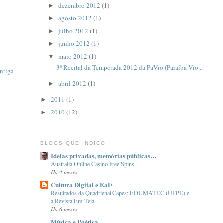
dezembro 2012
(1)
►
agosto 2012
(1)
►
julho 2012
(1)
►
junho 2012
(1)
►
maio 2012
(1)
▼
3º Recital da Temporada 2012 da PaVio (Paraíba Vio...
ntiga
abril 2012
(1)
►
2011
(1)
►
2010
(12)
►
BLOGS QUE INDICO
Ideias privadas, memórias públicas…
Australia Online Casino Free Spins
Há 4 meses
Cultura Digital e EaD
Resultados da Quadrienal Capes: EDUMATEC (UFPE) e
a Revista Em Teia
Há 6 meses
Música e Poética