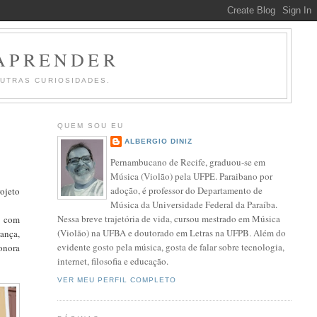
 APRENDER
OUTRAS CURIOSIDADES.
QUEM SOU EU
ALBERGIO DINIZ
Pernambucano de Recife, graduou-se em
Música (Violão) pela UFPE. Paraibano por
adoção, é professor do Departamento de
ojeto
Música da Universidade Federal da Paraíba.
Nessa breve trajetória de vida, cursou mestrado em Música
, com
(Violão) na UFBA e doutorado em Letras na UFPB. Além do
ança,
evidente gosto pela música, gosta de falar sobre tecnologia,
onora
internet, filosofia e educação.
VER MEU PERFIL COMPLETO