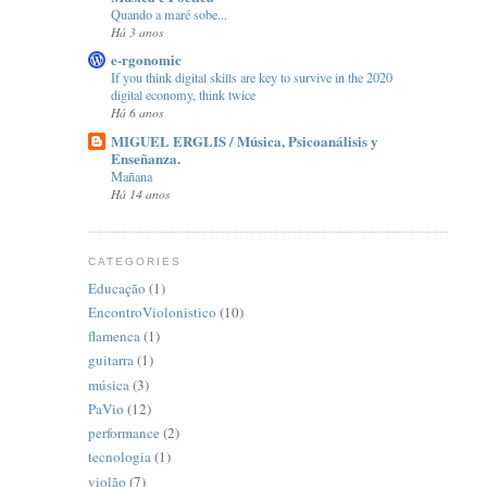
Quando a maré sobe...
Há 3 anos
e-rgonomic
If you think digital skills are key to survive in the 2020
digital economy, think twice
Há 6 anos
MIGUEL ERGLIS / Música, Psicoanálisis y
Enseñanza.
Mañana
Há 14 anos
CATEGORIES
Educação
(1)
EncontroViolonistico
(10)
flamenca
(1)
guitarra
(1)
música
(3)
PaVio
(12)
performance
(2)
tecnologia
(1)
violão
(7)