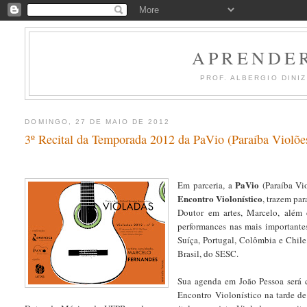
APRENDER
PROF. ALBERGIO DINI
DOMINGO, 27 DE MAIO DE 2012
3º Recital da Temporada 2012 da PaVio (Paraíba Violões
PaVio
Em parceria, a
(Paraíba Vio
Encontro Violonístico
, trazem par
Doutor em artes, Marcelo, além 
performances nas mais importantes
Suíça, Portugal, Colômbia e Chile
Brasil, do SESC.
Sua agenda em João Pessoa será c
Encontro Violonístico na tarde d